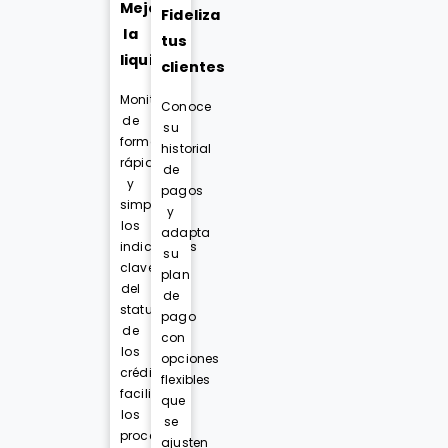
Mejora
Fideliza
la
tus
liquidez
clientes
Monitorea
Conoce
de
su
forma
historial
rápida
de
y
pagos
simple
y
los
adapta
indicadores
su
claves
plan
del
de
status
pago
de
con
los
opciones
créditos,
flexibles
facilitando
que
los
se
procesos
ajusten