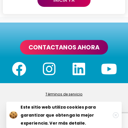
INICIA YA
CONTACTANOS AHORA
Política de privacidad
Términos de servicio
Este sitio web utiliza cookies para
Seguridad
garantizar que obtenga la mejor
¡Contáctanos ahora!
Política de cookies
experiencia.
Ver más detalle.