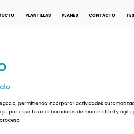
DUCTO
PLANTILLAS
PLANES
CONTACTO
TE
jo
cio
egocio, permitiendo incorporar actividades automatizada
ajo, para que tus colaboradores de manera fácil y ágil e
proceso.
Términos de servicio
Seguridad