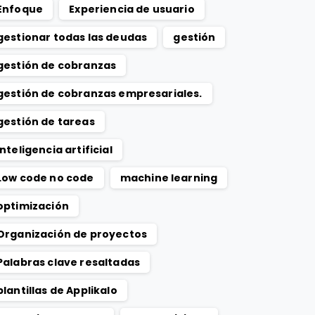
Enfoque
Experiencia de usuario
gestionar todas las deudas
gestión
gestión de cobranzas
gestión de cobranzas empresariales.
gestión de tareas
Inteligencia artificial
Low code no code
machine learning
optimización
Organización de proyectos
Palabras clave resaltadas
plantillas de Applikalo