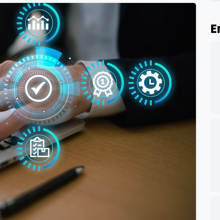
E
0
0